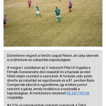
Döntetlenre végzett a felnőtt csapat Pilisen, de szép sikernek
is örülhettünk az utánpótlás bajnokságban.
A megyei I. osztályban az 5. helyezett Pilisi LK fogadta a
Fémalk-Dunavarsány első csapatát és a hazaiak az első
félidő elején vezetést is szereztek. A fordulás után aztán
átvette az irányítást az együttesünk és a 81. percben Bata
Csongornak sikerült is egyenlítenie, így értékes pontot
szerzett a gárda, amely továbbra is a nyolcadik a
bajnokságban. A mérkőzésre részleteit
IDE KATTINTVA
megtalálja.
Az U16-os bajnokságban szereplő csapatunk a Tököl