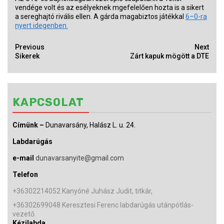
vendége volt és az esélyeknek mgefelelően hozta is a sikert
a sereghajtó rivális ellen. A gárda magabiztos játékkal
6–0-ra
nyert idegenben.
Continue
Previous
Next
Sikerek
Zárt kapuk mögött a DTE
Reading
KAPCSOLAT
Címünk –
Dunavarsány, Halász L. u. 24.
Labdarúgás
e-mail
dunavarsanyite@gmail.com
Telefon
+36302214052 Kanyóné Juhász Judit, titkár,
+36302699048 Keresztesi Ferenc labdarúgás utánpótlás-
vezető.
Kézilabda