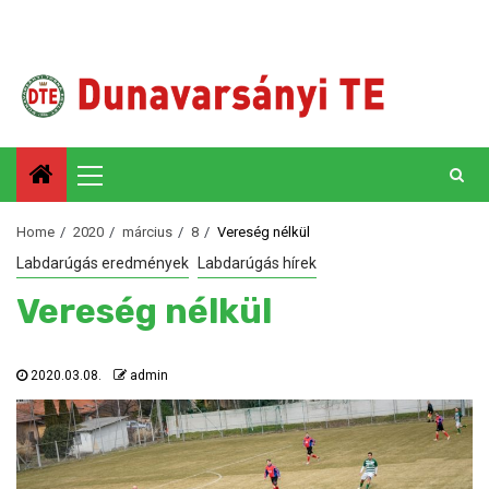
Skip
to
content
Primary
Menu
Home
2020
március
8
Vereség nélkül
Labdarúgás eredmények
Labdarúgás hírek
Vereség nélkül
2020.03.08.
admin