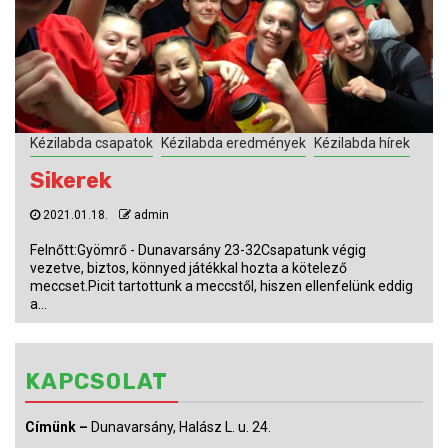
Kézilabda csapatok
Kézilabda eredmények
Kézilabda hírek
Sikerek
2021.01.18.
admin
Felnőtt:Gyömrő - Dunavarsány 23-32Csapatunk végig
vezetve, biztos, könnyed játékkal hozta a kötelező
meccset.Picit tartottunk a meccstől, hiszen ellenfelünk eddig
a...
KAPCSOLAT
Címünk –
Dunavarsány, Halász L. u. 24.